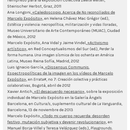
reimpreso para la exposición colectiva
Zweite Welten
,
Steirischer Herbst, Graz, 2011
Ana Longoni,
«Caleidoscopio. Acerca de
No reconciliados
de
Marcelo Expósito»
, en Helena Chávez Mac Grégor (ed.),
Estética y violencia: necropolítica, militarización y vidas lloradas
,
Museo Universitario de Arte Contemporáneo (MUAC), Ciudad
de México, 2012
Marcelo Expósito, Ana Vidal y Jaime Vindel,
«Activismo
artístico»
, en Red Conceptualismos del Sur (ed.),
Perder la
forma humana. Una imagen sísmica de los ochenta en América
Latina
, Museo Reina Sofía, Madrid, 2012
Luis Ignacio García,
«Dissensus Communis.
Espectropolíticas de la imagen en los vídeos de Marcelo
Expósito»
, en
Errata#
, nº 7:
Creación colectiva y prácticas
colaborativas
, Bogotá, abril de 2012
Xavier Antich,
«El desacuerdo necesario»
, sobre la exposición
individual de Marcelo Expósito en la Galería Àngels
Barcelona, en
Cultura/s
, suplemento cultural de
La Vanguardia
,
Barcelona, 13 de noviembre de 2013
Marcelo Expósito,
«Todo mi cuerpo recuerda: desorden
festivo, mutación subjetiva y devenir revolucionario»
, en
Manuel Borja-Villel y Teresa Velázquez (eds.),
Playgrounds.