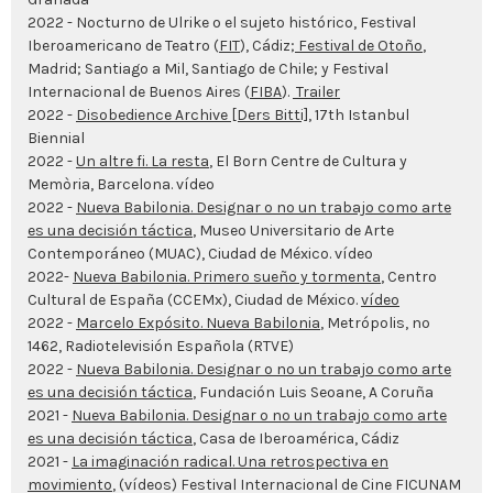
2022 -
Nocturno de Ulrike o el sujeto histórico
, Festival
Iberoamericano de Teatro (
FIT
), Cádiz;
Festival de Otoño
,
Madrid;
Santiago a Mil
, Santiago de Chile; y Festival
Internacional de Buenos Aires (
FIBA
).
Trailer
2022 -
Disobedience Archive [Ders Bitti]
, 17th Istanbul
Biennial
2022 -
Un altre fi. La resta
, El Born Centre de Cultura y
Memòria, Barcelona.
vídeo
2022 -
Nueva Babilonia. Designar o no un trabajo como arte
es una decisión táctica
,
Museo Universitario de Arte
Contemporáneo (MUAC), Ciudad de México.
vídeo
2022-
Nueva Babilonia. Primero sueño y tormenta
, Centro
Cultural de España (CCEMx), Ciudad de México.
vídeo
2022 -
Marcelo Expósito. Nueva Babilonia
,
Metrópolis
, nº
1462, Radiotelevisión Española (RTVE)
2022 -
Nueva Babilonia. Designar o no un trabajo como arte
es una decisión táctica
,
Fundación Luis Seoane, A Coruña
2021 -
Nueva Babilonia. Designar o no un trabajo como arte
es una decisión táctica
, Casa de Iberoamérica, Cádiz
2021 -
La imaginación radical. Una retrospectiva en
movimiento
, (vídeos) Festival Internacional de Cine FICUNAM