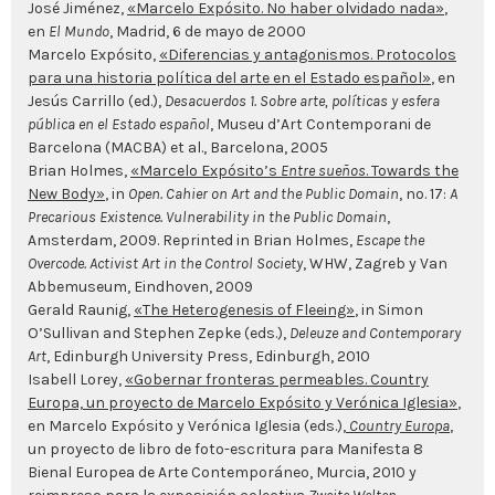
José Jiménez,
«Marcelo Expósito. No haber olvidado nada»
,
en
El Mundo
, Madrid, 6 de mayo de 2000
Marcelo Expósito,
«Diferencias y antagonismos. Protocolos
para una historia política del arte en el Estado español»
, en
Jesús Carrillo (ed.),
Desacuerdos 1. Sobre arte, políticas y esfera
pública en el Estado español
, Museu d’Art Contemporani de
Barcelona (MACBA) et al., Barcelona, 2005
Brian Holmes,
«Marcelo Expósito’s
Entre sueños
. Towards the
New Body»
, in
Open. Cahier on Art and the Public Domain
, no. 17:
A
Precarious Existence. Vulnerability in the Public Domain
,
Amsterdam, 2009. Reprinted in Brian Holmes,
Escape the
Overcode. Activist Art in the Control Society
, WHW, Zagreb y Van
Abbemuseum, Eindhoven, 2009
Gerald Raunig,
«The Heterogenesis of Fleeing»
,
in Simon
O’Sullivan and Stephen Zepke (eds.),
Deleuze and Contemporary
Art
, Edinburgh University Press, Edinburgh, 2010
Isabell Lorey,
«Gobernar
fronteras permeables. Country
Europa, un proyecto de Marcelo Expósito y Verónica Iglesia»
,
en Marcelo Expósito y Verónica Iglesia (eds.),
Country Europa
,
un proyecto de libro de foto-escritura para Manifesta 8
Bienal Europea de Arte Contemporáneo, Murcia, 2010 y