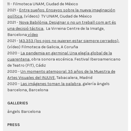
11 - Filmoteca UNAM, Ciudad de México
2021 -
Entre sueños. Ensayos sobre la nueva imaginación
política
, (vídeos) TV UNAM, Ciudad de México
2021 -
Nova Babilònia. Designar o no un treball com art és
una decisió táctica
, La Virreina Centre de la Imatge,
Barcelona
vídeo
2021 -
143.353 (los ojos no quieren estar siempre cerrados)
,
(vídeo) Filmoteca de Galicia, A Coruña
2020 -
La pandemia en germinal. Una elegía global de la
cuarentena
, obra sonora escénica.
Festival Iberoamericano
de Teatro (FIT)
, Cádiz
2020 -
Un momento atemporal. 35 años de la Muestra de
Artes Visuales del INJUVE
,
Tabacalera, Madrid
2020 -
Las imágenes toman la palabra
, galería àngels
barcelona, Barcelona
GALLERIES
àngels Barcelona
PRESS