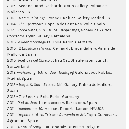
2016 - Second Hand. Gerhardt Braun Gallery. Palma de
Mallorca. ES
2015 -
Name Paintings
. Ponce + Robles Gallery. Madrid. ES
2014 -
The Spectators
. Capella de Sant Roc. Valls. Spain
2014 - Sobre Gatos, Sin Titulos, Happenings, Bocadillos y Otros
Conceptos
. Cyan Gallery. Barcelona.
2013-
4 Poor Monologues.
. Exile. Berlin. Germany
2013 -
2 Esculturas Vivas.
. Gerhardt Braun Gallery. Palma de
Mallorca. Spain
2013 -
Poeticas del Objeto.
. Shau Ort. Shaufenster. Zurich.
Switzerland
2013 -
we/poo/r.glitch=oilDownloads.jpg
. Galeria Jose Robles.
Madrid. Spain
2012 -
Inkjet & Soundtracks
. SKL Gallery. Palma de Mallorca.
Spain
2012 -
The Speaker
. Exile. Berlin. Germany
2011 -
Plat du Jour
. Homesession. Barcelona. Spain
2011 -
Incident no. 40
. Incident Report. Hudson. NY. USA
2011 -
Impossibilities. Extreme Survivals in Art
. Espai Guinovart.
Agramunt. Spain
2011 -
A Sort of Song
. L’Autonomie. Brussels. Belgium