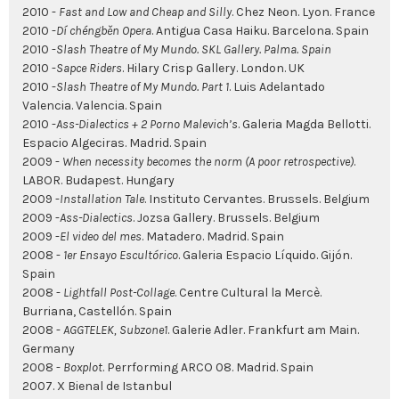
2010 -
Fast and Low and Cheap and Silly
. Chez Neon. Lyon. France
2010 -
Dí chéngběn Opera
. Antigua Casa Haiku. Barcelona. Spain
2010 -
Slash Theatre of My Mundo. SKL Gallery. Palma. Spain
2010 -
Sapce Riders
. Hilary Crisp Gallery. London. UK
2010 -
Slash Theatre of My Mundo.
Part 1
. Luis Adelantado
Valencia. Valencia. Spain
2010 -
Ass-Dialectics + 2 Porno Malevich’s
. Galeria Magda Bellotti.
Espacio Algeciras. Madrid. Spain
2009 -
When necessity becomes the norm (A poor retrospective)
.
LABOR. Budapest. Hungary
2009 -
Installation Tale
. Instituto Cervantes. Brussels. Belgium
2009 -
Ass-Dialectics
. Jozsa Gallery. Brussels. Belgium
2009 -
El video del mes
. Matadero. Madrid. Spain
2008 -
1er Ensayo Escultórico
. Galeria Espacio Líquido. Gijón.
Spain
2008 -
Lightfall Post-Collage
. Centre Cultural la Mercè.
Burriana, Castellón. Spain
2008 -
AGGTELEK, Subzone1
. Galerie Adler. Frankfurt am Main.
Germany
2008 -
Boxplot
. Perrforming ARCO 08. Madrid. Spain
2007. X Bienal de Istanbul