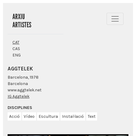
ARXIU
ARTISTES
CAT
CAS
ENG
AGGTELEK
Barcelona, 1978
Barcelona
www.aggtelek.net
IG Aggtelek
DISCIPLINES
Acció
Vídeo
Escultura
Instal·lació
Text