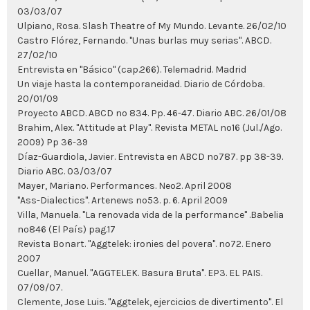
03/03/07
Ulpiano, Rosa. Slash Theatre of My Mundo. Levante. 26/02/10
Castro Flórez, Fernando. "Unas burlas muy serias". ABCD.
27/02/10
Entrevista en "Básico" (cap.266). Telemadrid. Madrid
Un viaje hasta la contemporaneidad. Diario de Córdoba.
20/01/09
Proyecto ABCD. ABCD nº 834. Pp. 46-47. Diario ABC. 26/01/08
Brahim, Alex. "Attitude at Play". Revista METAL nº16 (Jul./Ago.
2009) Pp 36-39
Díaz-Guardiola, Javier. Entrevista en ABCD nº787. pp 38-39.
Diario ABC. 03/03/07
Mayer, Mariano. Performances. Neo2. April 2008
"Ass-Dialectics". Artenews nº53. p. 6. April 2009
Villa, Manuela. "La renovada vida de la performance" .Babelia
nº846 (El País) pag.17
Revista Bonart. "Aggtelek: ironies del povera". nº72. Enero
2007
Cuellar, Manuel. "AGGTELEK. Basura Bruta". EP3. EL PAIS.
07/09/07.
Clemente, Jose Luis. "Aggtelek, ejercicios de divertimento". El