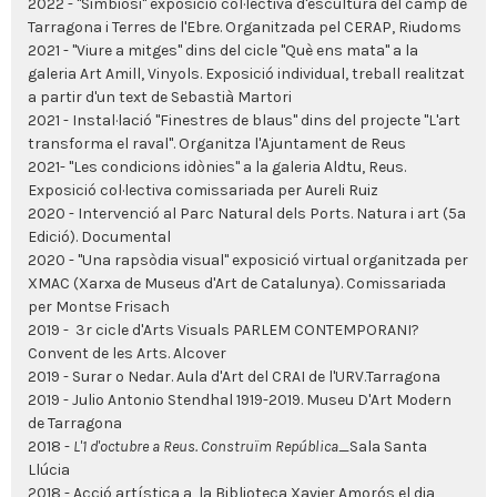
2022​ -
"Simbiosi" exposició col·lectiva d'escultura del camp de
Tarragona i Terres de l'Ebre. Organitzada pel CERAP, Riudoms
2021 -
"Viure a mitges" dins del cicle "Què ens mata" a la
galeria Art Amill, Vinyols. Exposició individual, treball realitzat
a partir d'un text de Sebastià Martori
2021 - Instal·lació "Finestres de blaus" dins del projecte "L'art
transforma el raval". Organitza l'Ajuntament de Reus
2021- "Les condicions idònies" a la galeria Aldtu, Reus.
Exposició col·lectiva comissariada per Aureli Ruiz
2020 - Intervenció al Parc Natural dels Ports. Natura i art (5a
Edició). Documental
2020 - "Una rapsòdia visual" exposició virtual organitzada per
XMAC (Xarxa de Museus d'Art de Catalunya). Comissariada
per Montse Frisach
2019 - 3r cicle d'Arts Visuals PARLEM CONTEMPORANI?
Convent de les Arts. Alcover
2019 - Surar o Nedar. Aula d'Art del CRAI de l'URV.Tarragona
2019 - Julio Antonio Stendhal 1919-2019. Museu D'Art Modern
de Tarragona
2018 -
L'1 d'octubre a Reus. Construïm República
_Sala Santa
Llúcia
2018 - Acció artística a la Biblioteca Xavier Amorós el dia